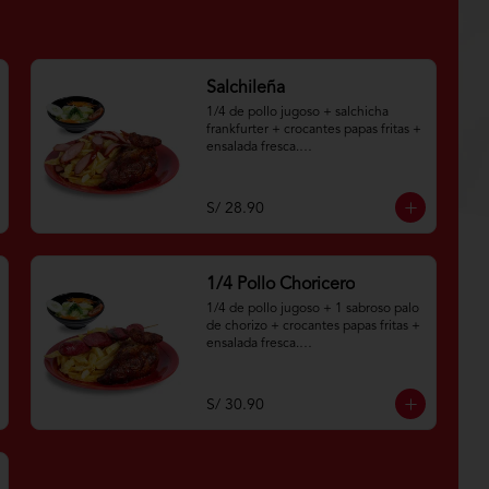
Salchileña
1/4 de pollo jugoso + salchicha 
frankfurter + crocantes papas fritas + 
ensalada fresca.

Aplica términos y 
condiciones.https://www.lenaycarbo
S/ 28.90
n.com/TYCGenerales
1/4 Pollo Choricero
1/4 de pollo jugoso + 1 sabroso palo 
de chorizo + crocantes papas fritas + 
ensalada fresca.

Aplica terminos y 
condiciones.https://www.lenaycarbo
S/ 30.90
n.com/TYCGenerales