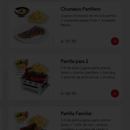
Churrasco Parrillero
Jugoso churrasco de res a la parrilla 
+ crocantes papas fritas + ensalada 
fresca.

Aplica terminos y 
condiciones.https://www.lenaycarbo
S/ 31.90
n.com/TYCGenerales
Parrilla para 2
1/4 de pollo jugoso parte pierna 
(solo) + chorizo parrillero + hot dog 
+ porción de anticuchos + chuleta 
de cerdo + crocantes papas fritas + 
ensalada fresca.

S/ 68.90
Aplica terminos y 
condiciones.https://www.lenaycarbo
n.com/TYCGenerales
Parrilla Familiar
1/4 de pollo jugoso parte pierna 
(solo) + 1 bife de res + chorizo 
parrillero + chuleta de cerdo o 