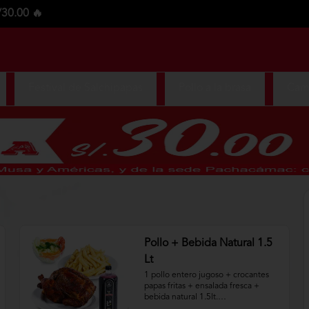
/30.00 🔥
Festival de Salchipapas
Pollo a la brasa
Carn
Pollo + Bebida Natural 1.5
Lt
1 pollo entero jugoso + crocantes 
papas fritas + ensalada fresca + 
bebida natural 1.5lt.
