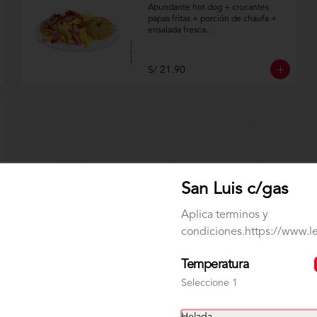
Abundante hot dog + crocantes 
papas fritas + porción de chaufa + 
ensalada fresca. 

Aplica terminos y 
condiciones.https://www.lenaycarbo
S/ 21.90
n.com/TYCGenerales
San Luis c/gas
Aplica terminos y
condiciones.https://www.
Temperatura
Seleccione 1
Pollo + Gaseosa 1.5 Lt +
1/2 Tequeños
Helada