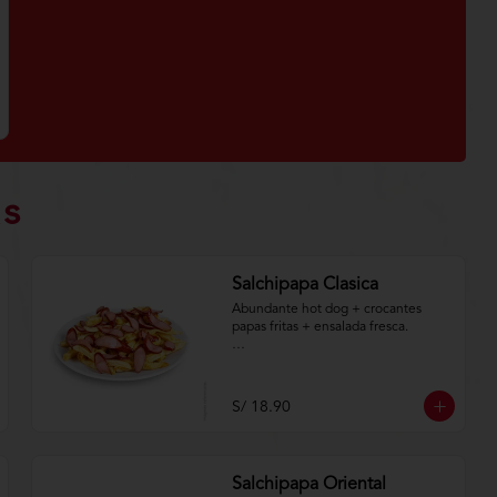
as
Salchipapa Clasica
Abundante hot dog + crocantes 
papas fritas + ensalada fresca.

Aplica terminos y 
condiciones.https://www.lenaycarbo
n.com/TYCGenerales
S/ 18.90
Salchipapa Oriental