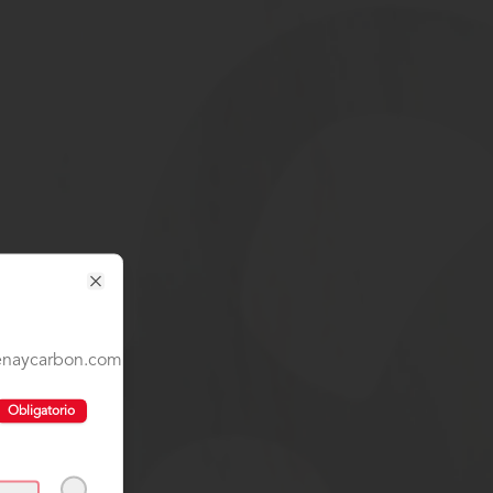
Close
lenaycarbon.com/TYCGenerales
Obligatorio