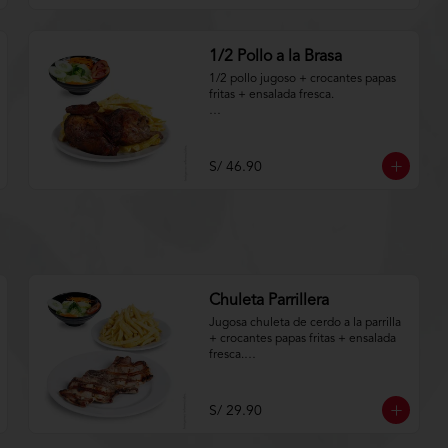
1/2 Pollo a la Brasa
1/2 pollo jugoso + crocantes papas 
fritas + ensalada fresca.

Aplica terminos y 
condiciones.https://www.lenaycarbo
n.com/TYCGenerales
S/ 46.90
Chuleta Parrillera
Jugosa chuleta de cerdo a la parrilla 
+ crocantes papas fritas + ensalada 
fresca.

Aplica terminos y 
condiciones.https://www.lenaycarbo
S/ 29.90
n.com/TYCGenerales