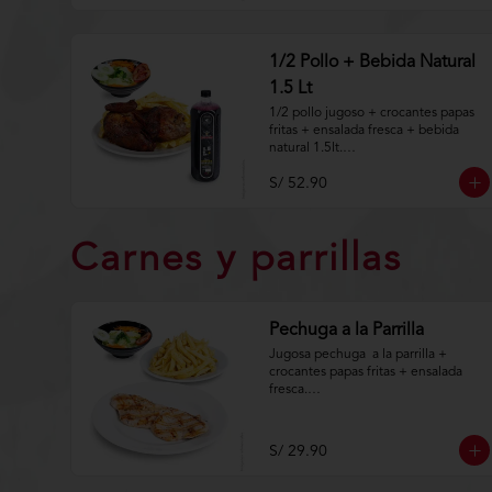
Aplica terminos y 
condiciones.https://www.lenaycarbo
n.com/TYCGenerales
1/2 Pollo + Bebida Natural
1.5 Lt
1/2 pollo jugoso + crocantes papas 
fritas + ensalada fresca + bebida 
natural 1.5lt.

S/ 52.90
Aplica terminos y 
condiciones.https://www.lenaycarbo
n.com/TYCGenerales
Carnes y parrillas
Pechuga a la Parrilla
Jugosa pechuga  a la parrilla +  
crocantes papas fritas + ensalada 
fresca.

Aplica terminos y 
condiciones.https://www.lenaycarbo
S/ 29.90
n.com/TYCGenerales