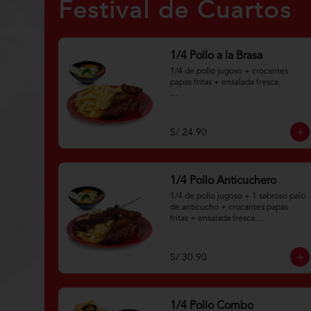
Festival de Cuartos
1/4 Pollo a la Brasa
1/4 de pollo jugoso + crocantes 
papas fritas + ensalada fresca.

Aplica terminos y 
condiciones.https://www.lenaycarbo
n.com/TYCGenerales
S/ 24.90
1/4 Pollo Anticuchero
1/4 de pollo jugoso + 1 sabroso palo 
de anticucho + crocantes papas 
fritas + ensalada fresca.

Aplica terminos y 
condiciones.https://www.lenaycarbo
S/ 30.90
n.com/TYCGenerales
1/4 Pollo Combo