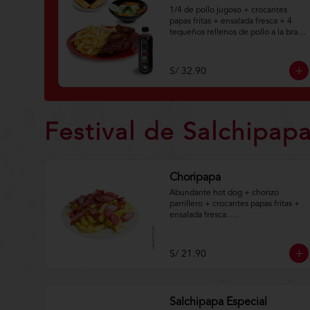
1/4 de pollo jugoso + crocantes 
papas fritas + ensalada fresca + 4 
tequeños rellenos de pollo a la brasa 
+ botella personal de chicha morada 
natural.

S/ 32.90
Aplica terminos y 
condiciones.https://www.lenaycarbo
n.com/TYCGenerales
Festival de Salchipap
Choripapa
Abundante hot dog + chorizo 
parrillero + crocantes papas fritas + 
ensalada fresca. 

Aplica terminos y 
condiciones.https://www.lenaycarbo
S/ 21.90
n.com/TYCGenerales
Salchipapa Especial