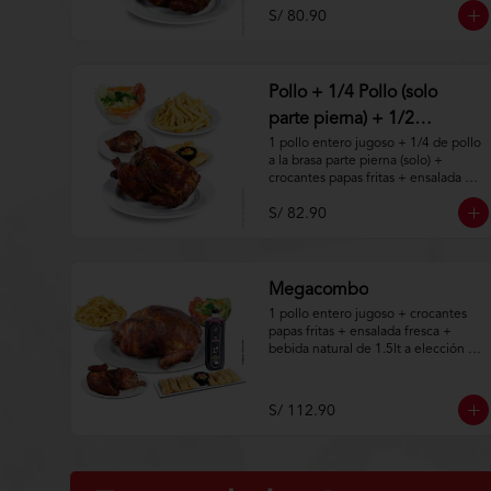
S/ 80.90
Aplica terminos y 
condiciones.https://www.lenaycarbo
n.com/TYCGenerales
Pollo + 1/4 Pollo (solo
parte pierna) + 1/2
Tequeños
1 pollo entero jugoso + 1/4 de pollo 
a la brasa parte pierna (solo) + 
crocantes papas fritas + ensalada 
fresca + 4 tequeños a la brasa.

S/ 82.90
Aplica terminos y 
condiciones.https://www.lenaycarbo
n.com/TYCGenerales
Megacombo
1 pollo entero jugoso + crocantes 
papas fritas + ensalada fresca + 
bebida natural de 1.5lt a elección + 
8 tequeños a la brasa con guacamole 
+ 1/2 de pollo a la brasa (solo).
S/ 112.90