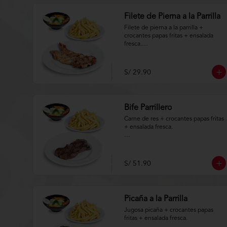
Filete de Pierna a la Parrilla
Filete de pierna a la parrilla + 
crocantes papas fritas + ensalada 
fresca.

Aplica terminos y 
condiciones.https://www.lenaycarbo
S/ 29.90
n.com/TYCGenerales
Bife Parrillero
Carne de res + crocantes papas fritas 
+ ensalada fresca.

Aplica terminos y 
condiciones.https://www.lenaycarbo
n.com/TYCGenerales
S/ 51.90
Picaña a la Parrilla
Jugosa picaña + crocantes papas 
fritas + ensalada fresca.
