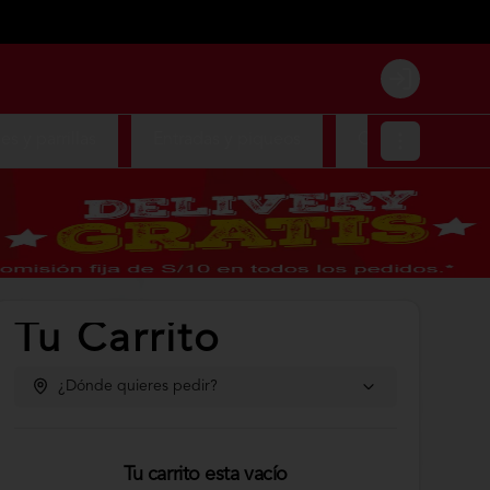
Login
es y parrillas
Entradas y piqueos
Complementos d
Tu Carrito
¿Dónde quieres pedir?
Tu carrito esta vacío