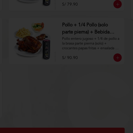
S/ 79.90
Aplica terminos y 
condiciones.https://www.lenaycarbo
n.com/TYCGenerales
Pollo + 1/4 Pollo (solo
parte pierna) + Bebida
Natural 1.5 Lt
Pollo entero jugoso + 1/4 de pollo a 
la brasa parte pierna (solo) + 
crocantes papas fritas + ensalada 
fresca + bebida natural de 1.5lt.

S/ 90.90
Aplica terminos y 
condiciones.https://www.lenaycarbo
n.com/TYCGenerales