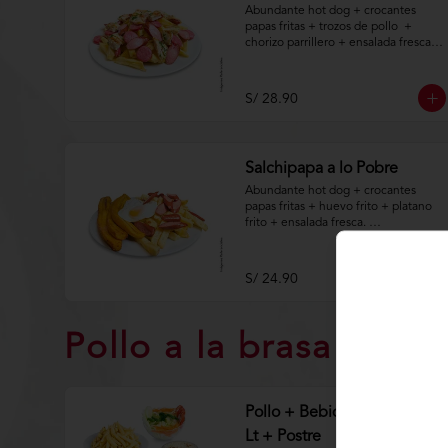
Abundante hot dog + crocantes 
papas fritas + trozos de pollo  + 
chorizo parrillero + ensalada fresca.

Aplica terminos y 
condiciones.https://www.lenaycarbo
S/ 28.90
n.com/TYCGenerales
Salchipapa a lo Pobre
Abundante hot dog + crocantes 
papas fritas + huevo frito + platano 
frito + ensalada fresca. 

Aplica terminos y 
condiciones.https://www.lenaycarbo
S/ 24.90
n.com/TYCGenerales
Pollo a la brasa
Pollo + Bebida Natural 1.5
Lt + Postre