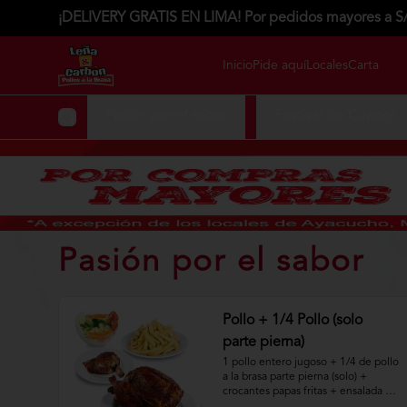
¡DELIVERY GRATIS EN LIMA! Por pedidos mayores a S
Inicio
Pide aquí
Locales
Carta
Pasión por el sabor
Festival de Cuartos
Pasión por el sabor
Pollo + 1/4 Pollo (solo
parte pierna)
1 pollo entero jugoso + 1/4 de pollo 
a la brasa parte pierna (solo) + 
crocantes papas fritas + ensalada 
fresca.
