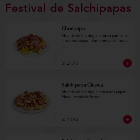
Festival de Salchipapas
Choripapa
Abundante hot dog + chorizo parrillero + 
crocantes papas fritas + ensalada fresca. 

Aplica terminos y 
condiciones.https://www.lenaycarbon.co
m/TYCGenerales
S/ 21.90
Salchipapa Clasica
Abundante hot dog + crocantes papas 
fritas + ensalada fresca.

Aplica terminos y 
condiciones.https://www.lenaycarbon.co
m/TYCGenerales
S/ 18.90