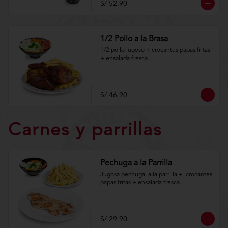
S/ 52.90
condiciones.https://www.lenaycarbon.co
m/TYCGenerales
1/2 Pollo a la Brasa
1/2 pollo jugoso + crocantes papas fritas 
+ ensalada fresca.

Aplica terminos y 
condiciones.https://www.lenaycarbon.co
m/TYCGenerales
S/ 46.90
Carnes y parrillas
Pechuga a la Parrilla
Jugosa pechuga  a la parrilla +  crocantes 
papas fritas + ensalada fresca.

Aplica terminos y 
condiciones.https://www.lenaycarbon.co
m/TYCGenerales
S/ 29.90