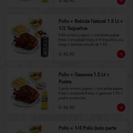
S/ 85.90
Aplica terminos y 
condiciones.https://www.lenaycarbon.co
m/TYCGenerales
Pollo + Bebida Natural 1.5 Lt +
1/2 Tequeños
Pollo entero jugoso + crocantes papas 
fritas + ensalada fresca + 4 tequeños a la 
brasa + bebida natural de 1.5lt.

S/ 85.90
Aplica terminos y 
condiciones.https://www.lenaycarbon.co
m/TYCGenerales
Pollo + Gaseosa 1.5 Lt +
Postre
1 pollo entero jugoso + crocantes papas 
fritas + ensalada fresca + gaseosa 1.5lt + 
postre a elección.

S/ 85.90
Aplica terminos y 
condiciones.https://www.lenaycarbon.co
m/TYCGenerales
Pollo + 1/4 Pollo (solo parte