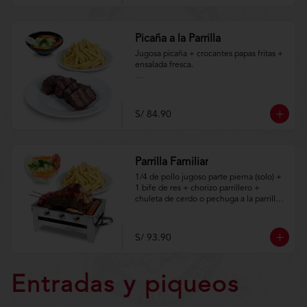
m/TYCGenerales
Picaña a la Parrilla
Jugosa picaña + crocantes papas fritas + 
ensalada fresca.

Aplica terminos y 
condiciones.https://www.lenaycarbon.co
m/TYCGenerales
S/ 84.90
Parrilla Familiar
1/4 de pollo jugoso parte pierna (solo) + 
1 bife de res + chorizo parrillero + 
chuleta de cerdo o pechuga a la parrilla + 
hot dog + porción de anticuchos + 
crocantes papas fritas + ensalada fresca.

S/ 93.90
Aplica terminos y 
condiciones.https://www.lenaycarbon.co
m/TYCGenerales
Entradas y piqueos