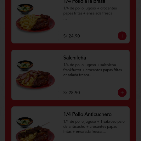
1/4 Pollo a la Brasa
1/4 de pollo jugoso + crocantes 
papas fritas + ensalada fresca.

Aplica terminos y 
condiciones.https://www.lenaycarbo
n.com/TYCGenerales
S/ 24.90
Salchileña
1/4 de pollo jugoso + salchicha 
frankfurter + crocantes papas fritas + 
ensalada fresca.

Aplica términos y 
condiciones.https://www.lenaycarbo
S/ 28.90
n.com/TYCGenerales
1/4 Pollo Anticuchero
1/4 de pollo jugoso + 1 sabroso palo 
de anticucho + crocantes papas 
fritas + ensalada fresca.
