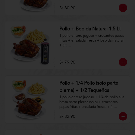
S/ 80.90
Aplica terminos y 
condiciones.https://www.lenaycarbon.co
m/TYCGenerales
Pollo + Bebida Natural 1.5 Lt
1 pollo entero jugoso + crocantes papas 
fritas + ensalada fresca + bebida natural 
1.5lt.

Aplica terminos y 
condiciones.https://www.lenaycarbon.co
S/ 79.90
m/TYCGenerales
Pollo + 1/4 Pollo (solo parte
pierna) + 1/2 Tequeños
1 pollo entero jugoso + 1/4 de pollo a la 
brasa parte pierna (solo) + crocantes 
papas fritas + ensalada fresca + 4 
tequeños a la brasa.

S/ 82.90
Aplica terminos y 
condiciones.https://www.lenaycarbon.co
m/TYCGenerales