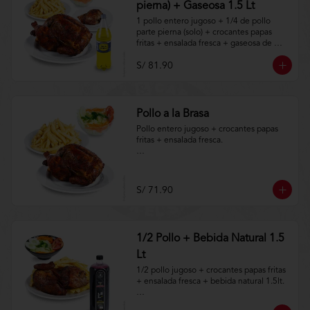
pierna) + Gaseosa 1.5 Lt
1 pollo entero jugoso + 1/4 de pollo 
parte pierna (solo) + crocantes papas 
fritas + ensalada fresca + gaseosa de 
1.5lt.

S/ 81.90
Aplica terminos y 
condiciones.https://www.lenaycarbon.co
m/TYCGenerales
Pollo a la Brasa
Pollo entero jugoso + crocantes papas 
fritas + ensalada fresca.

Aplica terminos y 
condiciones.https://www.lenaycarbon.co
m/TYCGenerales
S/ 71.90
1/2 Pollo + Bebida Natural 1.5
Lt
1/2 pollo jugoso + crocantes papas fritas 
+ ensalada fresca + bebida natural 1.5lt.

Aplica terminos y 