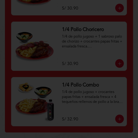
Aplica terminos y 
condiciones.https://www.lenaycarbo
S/ 30.90
n.com/TYCGenerales
1/4 Pollo Choricero
1/4 de pollo jugoso + 1 sabroso palo 
de chorizo + crocantes papas fritas + 
ensalada fresca.

Aplica terminos y 
condiciones.https://www.lenaycarbo
S/ 30.90
n.com/TYCGenerales
1/4 Pollo Combo
1/4 de pollo jugoso + crocantes 
papas fritas + ensalada fresca + 4 
tequeños rellenos de pollo a la brasa 
+ botella personal de chicha morada 
natural.

S/ 32.90
Aplica terminos y 
condiciones.https://www.lenaycarbo
n.com/TYCGenerales