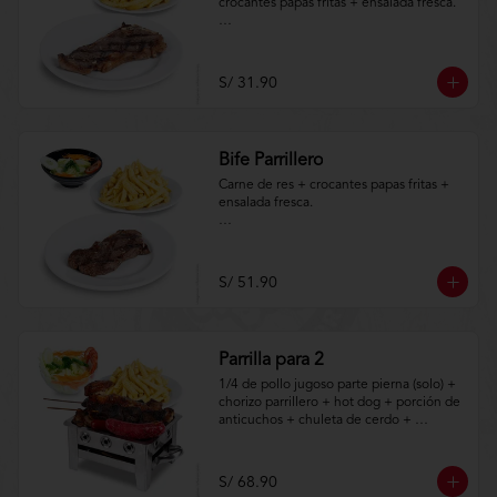
crocantes papas fritas + ensalada fresca.

Aplica terminos y 
condiciones.https://www.lenaycarbon.co
m/TYCGenerales
S/ 31.90
Bife Parrillero
Carne de res + crocantes papas fritas + 
ensalada fresca.

Aplica terminos y 
condiciones.https://www.lenaycarbon.co
m/TYCGenerales
S/ 51.90
Parrilla para 2
1/4 de pollo jugoso parte pierna (solo) + 
chorizo parrillero + hot dog + porción de 
anticuchos + chuleta de cerdo + 
crocantes papas fritas + ensalada fresca.

Aplica terminos y 
S/ 68.90
condiciones.https://www.lenaycarbon.co