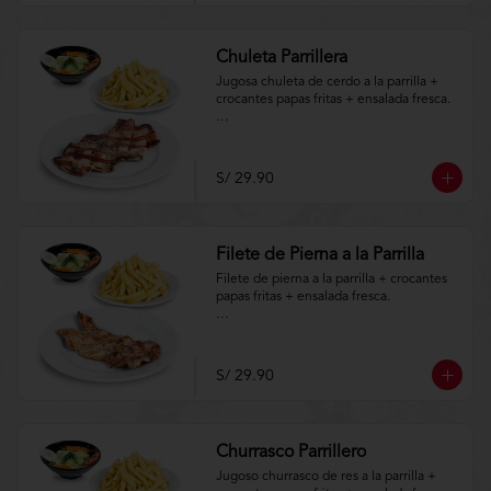
Chuleta Parrillera
Jugosa chuleta de cerdo a la parrilla + 
crocantes papas fritas + ensalada fresca.

Aplica terminos y 
condiciones.https://www.lenaycarbon.co
m/TYCGenerales
S/ 29.90
Filete de Pierna a la Parrilla
Filete de pierna a la parrilla + crocantes 
papas fritas + ensalada fresca.

Aplica terminos y 
condiciones.https://www.lenaycarbon.co
m/TYCGenerales
S/ 29.90
Churrasco Parrillero
Jugoso churrasco de res a la parrilla + 