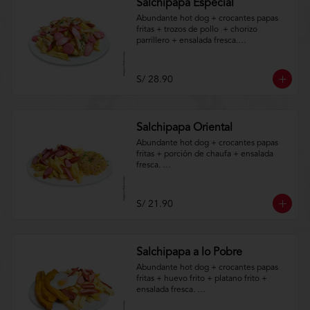
Salchipapa Especial
Abundante hot dog + crocantes papas 
fritas + trozos de pollo  + chorizo 
parrillero + ensalada fresca.

Aplica terminos y 
condiciones.https://www.lenaycarbon.co
S/ 28.90
m/TYCGenerales
Salchipapa Oriental
Abundante hot dog + crocantes papas 
fritas + porción de chaufa + ensalada 
fresca. 

Aplica terminos y 
condiciones.https://www.lenaycarbon.co
S/ 21.90
m/TYCGenerales
Salchipapa a lo Pobre
Abundante hot dog + crocantes papas 
fritas + huevo frito + platano frito + 
ensalada fresca. 
