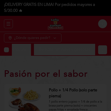
¡DELIVERY GRATIS EN LIMA! Por pedidos mayores a
S/30.00 🔥
Abrir menu de navegación
Login
¿Dónde quieres pedir?
tos de locura
Bebidas naturales y gaseosas
Pasión por el sabor
Pollo + 1/4 Pollo (solo parte
pierna)
1 pollo entero jugoso + 1/4 de pollo a la 
brasa parte pierna (solo) + crocantes 
papas fritas + ensalada fresca.
