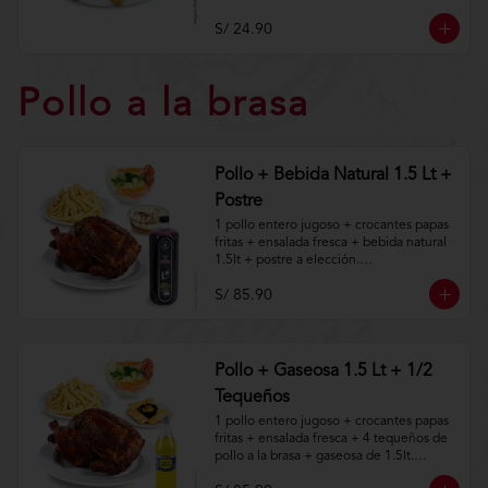
Aplica terminos y 
condiciones.https://www.lenaycarbon.co
S/ 24.90
m/TYCGenerales
Pollo a la brasa
Pollo + Bebida Natural 1.5 Lt +
Postre
1 pollo entero jugoso + crocantes papas 
fritas + ensalada fresca + bebida natural 
1.5lt + postre a elección.

S/ 85.90
Aplica terminos y 
condiciones.https://www.lenaycarbon.co
m/TYCGenerales
Pollo + Gaseosa 1.5 Lt + 1/2
Tequeños
1 pollo entero jugoso + crocantes papas 
fritas + ensalada fresca + 4 tequeños de 
pollo a la brasa + gaseosa de 1.5lt.
