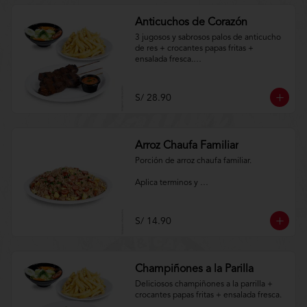
Anticuchos de Corazón
3 jugosos y sabrosos palos de anticucho 
de res + crocantes papas fritas + 
ensalada fresca.

Aplica terminos y 
condiciones.https://www.lenaycarbon.co
S/ 28.90
m/TYCGenerales
Arroz Chaufa Familiar
Porción de arroz chaufa familiar.

Aplica terminos y 
condiciones.https://www.lenaycarbon.co
m/TYCGenerales
S/ 14.90
Champiñones a la Parilla
Deliciosos champiñones a la parrilla + 
crocantes papas fritas + ensalada fresca.
