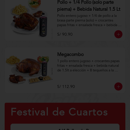
Pollo + 1/4 Pollo (solo parte
pierna) + Bebida Natural 1.5 Lt
Pollo entero jugoso + 1/4 de pollo a la 
brasa parte pierna (solo) + crocantes 
papas fritas + ensalada fresca + bebida 
natural de 1.5lt.

S/ 90.90
Aplica terminos y 
condiciones.https://www.lenaycarbon.co
m/TYCGenerales
Megacombo
1 pollo entero jugoso + crocantes papas 
fritas + ensalada fresca + bebida natural 
de 1.5lt a elección + 8 tequeños a la 
brasa con guacamole + 1/2 de pollo a la 
brasa (solo).
S/ 112.90
Festival de Cuartos