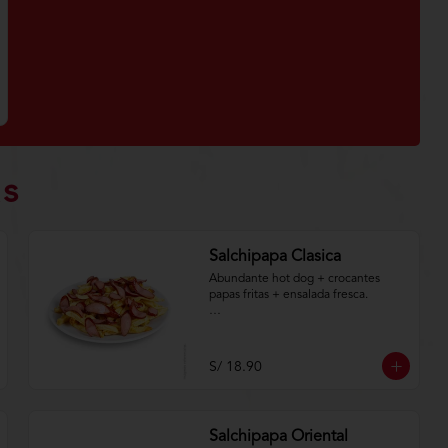
as
Salchipapa Clasica
Abundante hot dog + crocantes 
papas fritas + ensalada fresca.

Aplica terminos y 
condiciones.https://www.lenaycarbo
n.com/TYCGenerales
S/ 18.90
Salchipapa Oriental