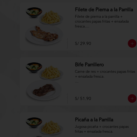
Filete de Pierna a la Parrilla
Filete de pierna a la parrilla + 
crocantes papas fritas + ensalada 
fresca.

Aplica terminos y 
condiciones.https://www.lenaycarbo
S/ 29.90
n.com/TYCGenerales
Bife Parrillero
Carne de res + crocantes papas fritas 
+ ensalada fresca.

Aplica terminos y 
condiciones.https://www.lenaycarbo
n.com/TYCGenerales
S/ 51.90
Picaña a la Parrilla
Jugosa picaña + crocantes papas 
fritas + ensalada fresca.
