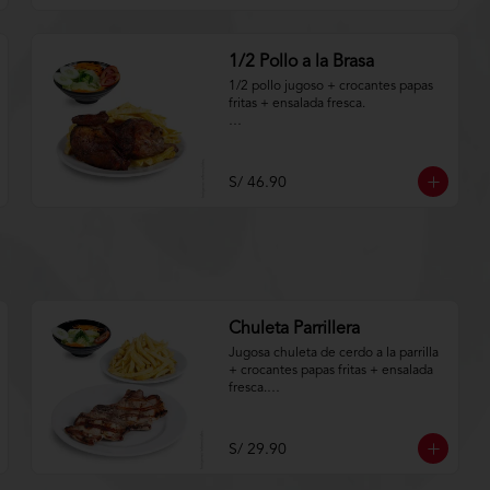
1/2 Pollo a la Brasa
1/2 pollo jugoso + crocantes papas 
fritas + ensalada fresca.

Aplica terminos y 
condiciones.https://www.lenaycarbo
n.com/TYCGenerales
S/ 46.90
Chuleta Parrillera
Jugosa chuleta de cerdo a la parrilla 
+ crocantes papas fritas + ensalada 
fresca.

Aplica terminos y 
condiciones.https://www.lenaycarbo
S/ 29.90
n.com/TYCGenerales