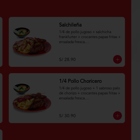
Salchileña
1/4 de pollo jugoso + salchicha 
frankfurter + crocantes papas fritas + 
ensalada fresca.

Aplica términos y 
condiciones.https://www.lenaycarbo
S/ 28.90
n.com/TYCGenerales
1/4 Pollo Choricero
1/4 de pollo jugoso + 1 sabroso palo 
de chorizo + crocantes papas fritas + 
ensalada fresca.

Aplica terminos y 
condiciones.https://www.lenaycarbo
S/ 30.90
n.com/TYCGenerales