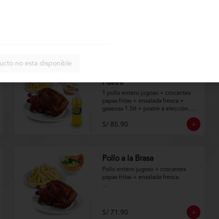
1 pollo entero jugoso + crocantes 
papas fritas + ensalada fresca + 4 
tequeños de pollo a la brasa + 
gaseosa de 1.5lt.

S/ 85.90
Aplica terminos y 
condiciones.https://www.lenaycarbo
n.com/TYCGenerales
ucto no esta disponible
Pollo + Gaseosa 1.5 Lt +
Postre
1 pollo entero jugoso + crocantes 
papas fritas + ensalada fresca + 
gaseosa 1.5lt + postre a elección.

S/ 85.90
Aplica terminos y 
condiciones.https://www.lenaycarbo
n.com/TYCGenerales
Pollo a la Brasa
Pollo entero jugoso + crocantes 
papas fritas + ensalada fresca.

Aplica terminos y 
condiciones.https://www.lenaycarbo
n.com/TYCGenerales
S/ 71.90