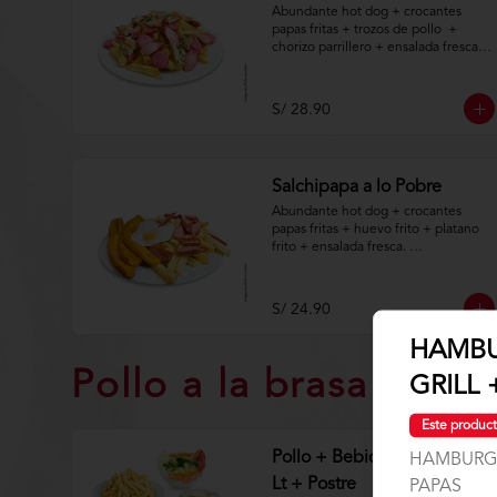
Abundante hot dog + crocantes 
papas fritas + trozos de pollo  + 
chorizo parrillero + ensalada fresca.

Aplica terminos y 
condiciones.https://www.lenaycarbo
S/ 28.90
n.com/TYCGenerales
Salchipapa a lo Pobre
Abundante hot dog + crocantes 
papas fritas + huevo frito + platano 
frito + ensalada fresca. 

Aplica terminos y 
condiciones.https://www.lenaycarbo
S/ 24.90
n.com/TYCGenerales
HAMBU
Pollo a la brasa
GRILL 
Este product
Pollo + Bebida Natural 1.5
HAMBURGU
Lt + Postre
PAPAS