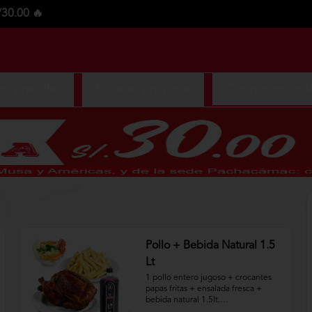
/30.00 🔥
s y parrillas
Entradas y piqueos
Complementos de
Pollo + Bebida Natural 1.5
Lt
1 pollo entero jugoso + crocantes 
papas fritas + ensalada fresca + 
bebida natural 1.5lt.
