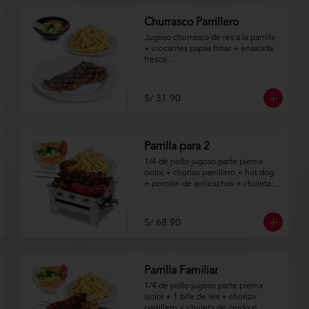
Churrasco Parrillero
Jugoso churrasco de res a la parrilla 
+ crocantes papas fritas + ensalada 
fresca.

Aplica terminos y 
condiciones.https://www.lenaycarbo
S/ 31.90
n.com/TYCGenerales
Parrilla para 2
1/4 de pollo jugoso parte pierna 
(solo) + chorizo parrillero + hot dog 
+ porción de anticuchos + chuleta 
de cerdo + crocantes papas fritas + 
ensalada fresca.

S/ 68.90
Aplica terminos y 
condiciones.https://www.lenaycarbo
n.com/TYCGenerales
Parrilla Familiar
1/4 de pollo jugoso parte pierna 
(solo) + 1 bife de res + chorizo 
parrillero + chuleta de cerdo o 