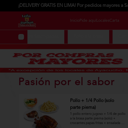
¡DELIVERY GRATIS EN LIMA! Por pedidos mayores a S
Inicio
Pide aquí
Locales
Carta
Festival de Salchipapas
Pollo a la brasa
Carne
Pasión por el sabor
Pollo + 1/4 Pollo (solo
parte pierna)
1 pollo entero jugoso + 1/4 de pollo 
a la brasa parte pierna (solo) + 
crocantes papas fritas + ensalada 
fresca.
