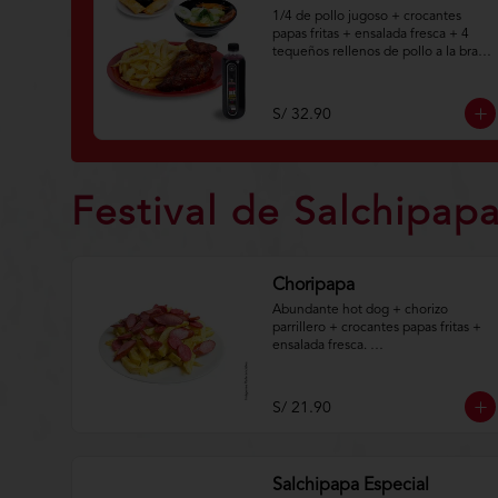
1/4 de pollo jugoso + crocantes 
papas fritas + ensalada fresca + 4 
tequeños rellenos de pollo a la brasa 
+ botella personal de chicha morada 
natural.

S/ 32.90
Aplica terminos y 
condiciones.https://www.lenaycarbo
n.com/TYCGenerales
Festival de Salchipap
Choripapa
Abundante hot dog + chorizo 
parrillero + crocantes papas fritas + 
ensalada fresca. 

Aplica terminos y 
condiciones.https://www.lenaycarbo
S/ 21.90
n.com/TYCGenerales
Salchipapa Especial