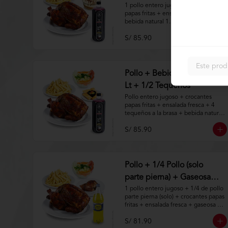
1 pollo entero jugoso + crocantes 
papas fritas + ensalada fresca + 
bebida natural 1.5lt + postre a 
elección.

S/ 85.90
Aplica terminos y 
condiciones.https://www.lenaycarbo
n.com/TYCGenerales
Este prod
Pollo + Bebida Natural 1.5
Lt + 1/2 Tequeños
Pollo entero jugoso + crocantes 
papas fritas + ensalada fresca + 4 
tequeños a la brasa + bebida natural 
de 1.5lt.

S/ 85.90
Aplica terminos y 
condiciones.https://www.lenaycarbo
n.com/TYCGenerales
Pollo + 1/4 Pollo (solo
parte pierna) + Gaseosa
1.5 Lt
1 pollo entero jugoso + 1/4 de pollo 
parte pierna (solo) + crocantes papas 
fritas + ensalada fresca + gaseosa de 
1.5lt.

S/ 81.90