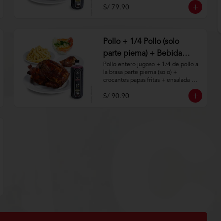
S/ 79.90
Aplica terminos y 
condiciones.https://www.lenaycarbo
n.com/TYCGenerales
Pollo + 1/4 Pollo (solo
parte pierna) + Bebida
Natural 1.5 Lt
Pollo entero jugoso + 1/4 de pollo a 
la brasa parte pierna (solo) + 
crocantes papas fritas + ensalada 
fresca + bebida natural de 1.5lt.

S/ 90.90
Aplica terminos y 
condiciones.https://www.lenaycarbo
n.com/TYCGenerales