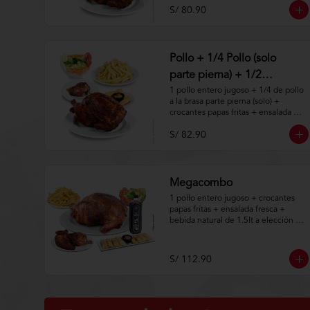
S/ 80.90
Aplica terminos y 
condiciones.https://www.lenaycarbo
n.com/TYCGenerales
Pollo + 1/4 Pollo (solo
parte pierna) + 1/2
Tequeños
1 pollo entero jugoso + 1/4 de pollo 
a la brasa parte pierna (solo) + 
crocantes papas fritas + ensalada 
fresca + 4 tequeños a la brasa.

S/ 82.90
Aplica terminos y 
condiciones.https://www.lenaycarbo
n.com/TYCGenerales
Megacombo
1 pollo entero jugoso + crocantes 
papas fritas + ensalada fresca + 
bebida natural de 1.5lt a elección + 
8 tequeños a la brasa con guacamole 
+ 1/2 de pollo a la brasa (solo).
S/ 112.90