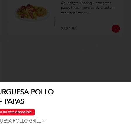
Abundante hot dog + crocantes 
papas fritas + porción de chaufa + 
ensalada fresca. 

Aplica terminos y 
condiciones.https://www.lenaycarbo
S/ 21.90
n.com/TYCGenerales
RGUESA POLLO
+ PAPAS
o no esta disponible
Pollo + Gaseosa 1.5 Lt +
ESA POLLO GRILL +
1/2 Tequeños