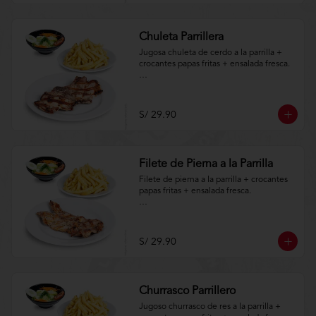
Chuleta Parrillera
Jugosa chuleta de cerdo a la parrilla + 
crocantes papas fritas + ensalada fresca.

Aplica terminos y 
condiciones.https://www.lenaycarbon.co
m/TYCGenerales
S/ 29.90
Filete de Pierna a la Parrilla
Filete de pierna a la parrilla + crocantes 
papas fritas + ensalada fresca.

Aplica terminos y 
condiciones.https://www.lenaycarbon.co
m/TYCGenerales
S/ 29.90
Churrasco Parrillero
Jugoso churrasco de res a la parrilla + 