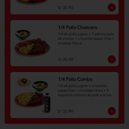
Aplica terminos y 
condiciones.https://www.lenaycarbo
S/ 30.90
n.com/TYCGenerales
1/4 Pollo Choricero
1/4 de pollo jugoso + 1 sabroso palo 
de chorizo + crocantes papas fritas + 
ensalada fresca.

Aplica terminos y 
condiciones.https://www.lenaycarbo
S/ 30.90
n.com/TYCGenerales
1/4 Pollo Combo
1/4 de pollo jugoso + crocantes 
papas fritas + ensalada fresca + 4 
tequeños rellenos de pollo a la brasa 
+ botella personal de chicha morada 
natural.

S/ 32.90
Aplica terminos y 
condiciones.https://www.lenaycarbo
n.com/TYCGenerales