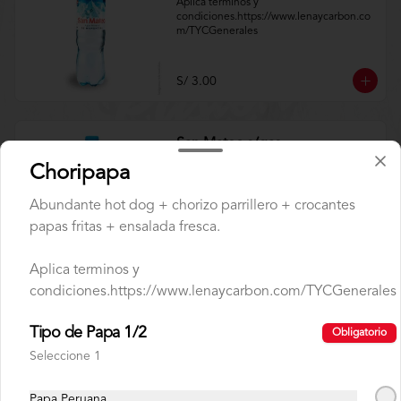
Aplica terminos y 
condiciones.https://www.lenaycarbon.co
m/TYCGenerales
S/ 3.00
San Mateo s/gas
Aplica terminos y 
Choripapa
condiciones.https://www.lenaycarbon.co
m/TYCGenerales
Abundante hot dog + chorizo parrillero + crocantes
papas fritas + ensalada fresca.
S/ 3.00
Aplica terminos y
condiciones.https://www.lenaycarbon.com/TYCGenerales
Tipo de Papa 1/2
Obligatorio
Seleccione 1
Papa Peruana