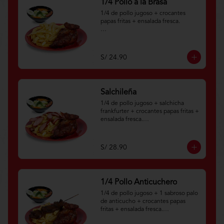
1/4 Pollo a la Brasa
1/4 de pollo jugoso + crocantes 
papas fritas + ensalada fresca.

Aplica terminos y 
condiciones.https://www.lenaycarbo
n.com/TYCGenerales
S/ 24.90
Salchileña
1/4 de pollo jugoso + salchicha 
frankfurter + crocantes papas fritas + 
ensalada fresca.

Aplica términos y 
condiciones.https://www.lenaycarbo
S/ 28.90
n.com/TYCGenerales
1/4 Pollo Anticuchero
1/4 de pollo jugoso + 1 sabroso palo 
de anticucho + crocantes papas 
fritas + ensalada fresca.
