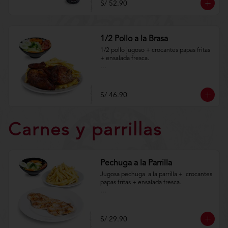
S/ 52.90
condiciones.https://www.lenaycarbon.co
m/TYCGenerales
1/2 Pollo a la Brasa
1/2 pollo jugoso + crocantes papas fritas 
+ ensalada fresca.

Aplica terminos y 
condiciones.https://www.lenaycarbon.co
m/TYCGenerales
S/ 46.90
Carnes y parrillas
Pechuga a la Parrilla
Jugosa pechuga  a la parrilla +  crocantes 
papas fritas + ensalada fresca.

Aplica terminos y 
condiciones.https://www.lenaycarbon.co
m/TYCGenerales
S/ 29.90