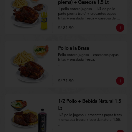
pierna) + Gaseosa 1.5 Lt
1 pollo entero jugoso + 1/4 de pollo 
parte pierna (solo) + crocantes papas 
fritas + ensalada fresca + gaseosa de 
1.5lt.

S/ 81.90
Aplica terminos y 
condiciones.https://www.lenaycarbon.co
m/TYCGenerales
Pollo a la Brasa
Pollo entero jugoso + crocantes papas 
fritas + ensalada fresca.

Aplica terminos y 
condiciones.https://www.lenaycarbon.co
m/TYCGenerales
S/ 71.90
1/2 Pollo + Bebida Natural 1.5
Lt
1/2 pollo jugoso + crocantes papas fritas 
+ ensalada fresca + bebida natural 1.5lt.

Aplica terminos y 