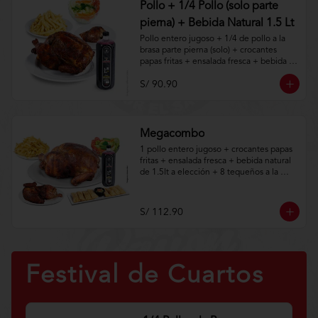
Pollo + 1/4 Pollo (solo parte
pierna) + Bebida Natural 1.5 Lt
Pollo entero jugoso + 1/4 de pollo a la 
brasa parte pierna (solo) + crocantes 
papas fritas + ensalada fresca + bebida 
natural de 1.5lt.

S/ 90.90
Aplica terminos y 
condiciones.https://www.lenaycarbon.co
m/TYCGenerales
Megacombo
1 pollo entero jugoso + crocantes papas 
fritas + ensalada fresca + bebida natural 
de 1.5lt a elección + 8 tequeños a la 
brasa con guacamole + 1/2 de pollo a la 
brasa (solo).
S/ 112.90
Festival de Cuartos