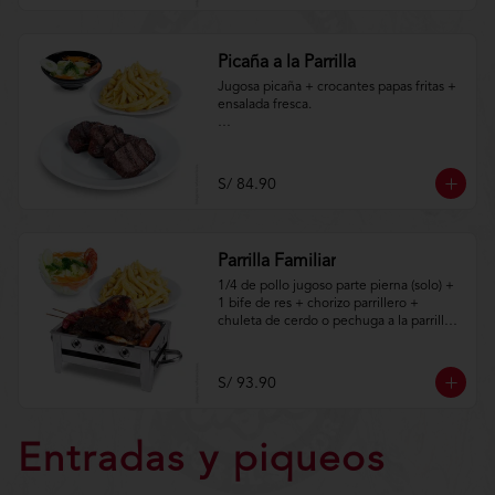
m/TYCGenerales
Picaña a la Parrilla
Jugosa picaña + crocantes papas fritas + 
ensalada fresca.

Aplica terminos y 
condiciones.https://www.lenaycarbon.co
m/TYCGenerales
S/ 84.90
Parrilla Familiar
1/4 de pollo jugoso parte pierna (solo) + 
1 bife de res + chorizo parrillero + 
chuleta de cerdo o pechuga a la parrilla + 
hot dog + porción de anticuchos + 
crocantes papas fritas + ensalada fresca.

S/ 93.90
Aplica terminos y 
condiciones.https://www.lenaycarbon.co
m/TYCGenerales
Entradas y piqueos