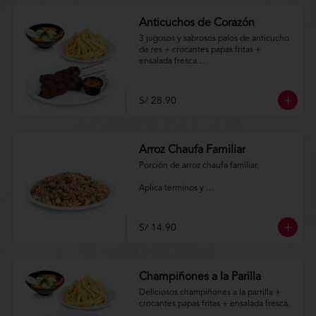
Anticuchos de Corazón
3 jugosos y sabrosos palos de anticucho 
de res + crocantes papas fritas + 
ensalada fresca.

Aplica terminos y 
condiciones.https://www.lenaycarbon.co
S/ 28.90
m/TYCGenerales
Arroz Chaufa Familiar
Porción de arroz chaufa familiar.

Aplica terminos y 
condiciones.https://www.lenaycarbon.co
m/TYCGenerales
S/ 14.90
Champiñones a la Parilla
Deliciosos champiñones a la parrilla + 
crocantes papas fritas + ensalada fresca.
