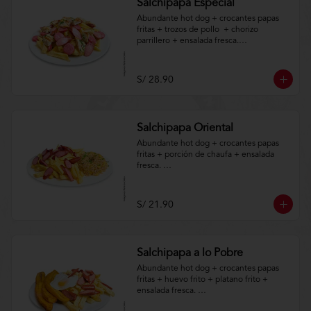
Salchipapa Especial
Abundante hot dog + crocantes papas 
fritas + trozos de pollo  + chorizo 
parrillero + ensalada fresca.

Aplica terminos y 
condiciones.https://www.lenaycarbon.co
S/ 28.90
m/TYCGenerales
Salchipapa Oriental
Abundante hot dog + crocantes papas 
fritas + porción de chaufa + ensalada 
fresca. 

Aplica terminos y 
condiciones.https://www.lenaycarbon.co
S/ 21.90
m/TYCGenerales
Salchipapa a lo Pobre
Abundante hot dog + crocantes papas 
fritas + huevo frito + platano frito + 
ensalada fresca. 
