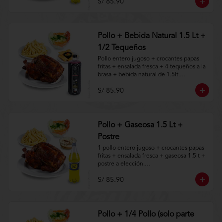
S/ 85.90
Aplica terminos y 
condiciones.https://www.lenaycarbon.co
m/TYCGenerales
Pollo + Bebida Natural 1.5 Lt +
1/2 Tequeños
Pollo entero jugoso + crocantes papas 
fritas + ensalada fresca + 4 tequeños a la 
brasa + bebida natural de 1.5lt.

S/ 85.90
Aplica terminos y 
condiciones.https://www.lenaycarbon.co
m/TYCGenerales
Pollo + Gaseosa 1.5 Lt +
Postre
1 pollo entero jugoso + crocantes papas 
fritas + ensalada fresca + gaseosa 1.5lt + 
postre a elección.

S/ 85.90
Aplica terminos y 
condiciones.https://www.lenaycarbon.co
m/TYCGenerales
Pollo + 1/4 Pollo (solo parte