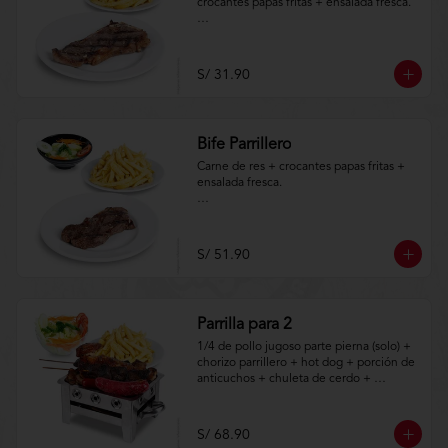
crocantes papas fritas + ensalada fresca.

Aplica terminos y 
condiciones.https://www.lenaycarbon.co
m/TYCGenerales
S/ 31.90
Bife Parrillero
Carne de res + crocantes papas fritas + 
ensalada fresca.

Aplica terminos y 
condiciones.https://www.lenaycarbon.co
m/TYCGenerales
S/ 51.90
Parrilla para 2
1/4 de pollo jugoso parte pierna (solo) + 
chorizo parrillero + hot dog + porción de 
anticuchos + chuleta de cerdo + 
crocantes papas fritas + ensalada fresca.

Aplica terminos y 
S/ 68.90
condiciones.https://www.lenaycarbon.co