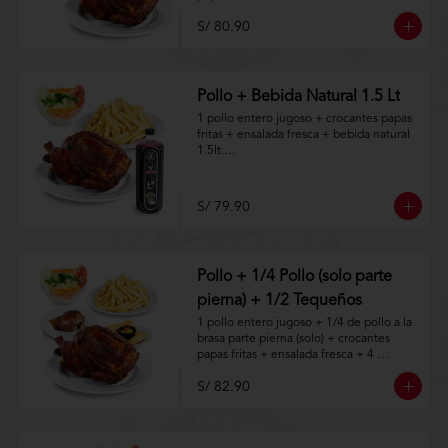
S/ 80.90
Aplica terminos y 
condiciones.https://www.lenaycarbon.co
m/TYCGenerales
Pollo + Bebida Natural 1.5 Lt
1 pollo entero jugoso + crocantes papas 
fritas + ensalada fresca + bebida natural 
1.5lt.

Aplica terminos y 
condiciones.https://www.lenaycarbon.co
S/ 79.90
m/TYCGenerales
Pollo + 1/4 Pollo (solo parte
pierna) + 1/2 Tequeños
1 pollo entero jugoso + 1/4 de pollo a la 
brasa parte pierna (solo) + crocantes 
papas fritas + ensalada fresca + 4 
tequeños a la brasa.

S/ 82.90
Aplica terminos y 
condiciones.https://www.lenaycarbon.co
m/TYCGenerales