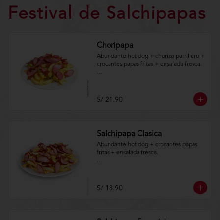
Festival de Salchipapas
Choripapa
Abundante hot dog + chorizo parrillero + 
crocantes papas fritas + ensalada fresca. 

Aplica terminos y 
condiciones.https://www.lenaycarbon.co
m/TYCGenerales
S/ 21.90
Salchipapa Clasica
Abundante hot dog + crocantes papas 
fritas + ensalada fresca.

Aplica terminos y 
condiciones.https://www.lenaycarbon.co
m/TYCGenerales
S/ 18.90