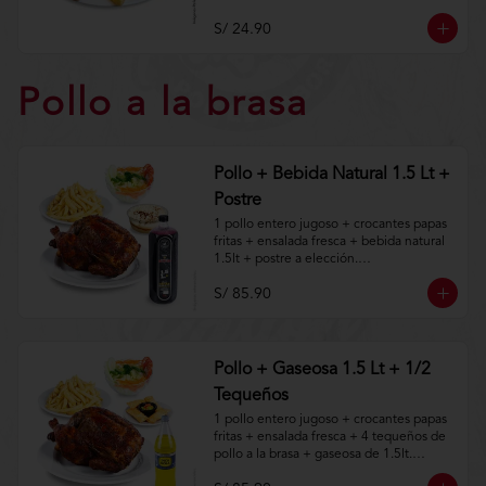
Aplica terminos y 
condiciones.https://www.lenaycarbon.co
S/ 24.90
m/TYCGenerales
Pollo a la brasa
Pollo + Bebida Natural 1.5 Lt +
Postre
1 pollo entero jugoso + crocantes papas 
fritas + ensalada fresca + bebida natural 
1.5lt + postre a elección.

S/ 85.90
Aplica terminos y 
condiciones.https://www.lenaycarbon.co
m/TYCGenerales
Pollo + Gaseosa 1.5 Lt + 1/2
Tequeños
1 pollo entero jugoso + crocantes papas 
fritas + ensalada fresca + 4 tequeños de 
pollo a la brasa + gaseosa de 1.5lt.
