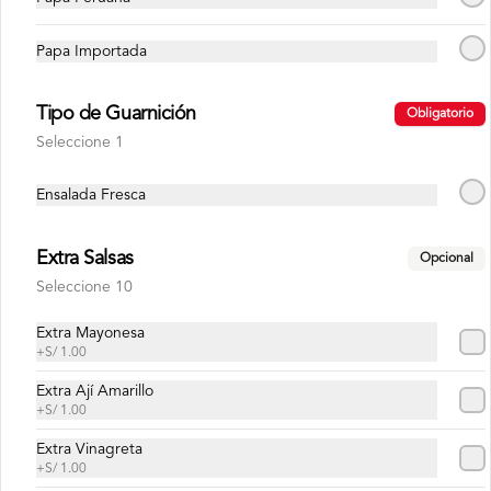
Papa Importada
Conócenos
Tipo de Guarnición
Obligatorio
Misión, visión y valores
Seleccione 1
Contacto
Ensalada Fresca
Trabaja con nosotros
Términos y Condiciones Promociones
Extra Salsas
Opcional
Reservas
Seleccione 10
Términos y condiciones
Política de privacidad
Extra Mayonesa
+
S/ 1.00
Redes sociales
Extra Ají Amarillo
+
S/ 1.00
Instagram
Extra Vinagreta
Facebook
+
S/ 1.00
TikTok