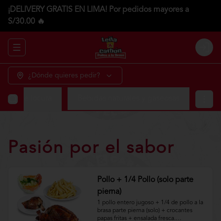
¡DELIVERY GRATIS EN LIMA! Por pedidos mayores a
S/30.00 🔥
Abrir menu de navegación
Login
¿Dónde quieres pedir?
tos de locura
Bebidas naturales y gaseosas
Pasión por el sabor
Pollo + 1/4 Pollo (solo parte
pierna)
1 pollo entero jugoso + 1/4 de pollo a la 
brasa parte pierna (solo) + crocantes 
papas fritas + ensalada fresca.
