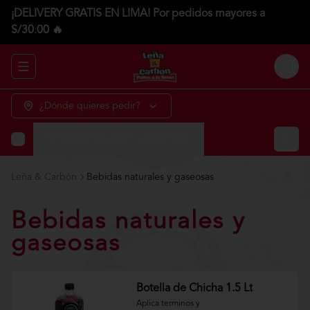
¡DELIVERY GRATIS EN LIMA! Por pedidos mayores a
S/30.00 🔥
Abrir menu de navegación
Login
¿Dónde quieres pedir?
Bebidas naturales y gaseosas
Leña & Carbón
Bebidas naturales y gaseosas
Bebidas naturales y
gaseosas
Botella de Chicha 1.5 Lt
Aplica terminos y 