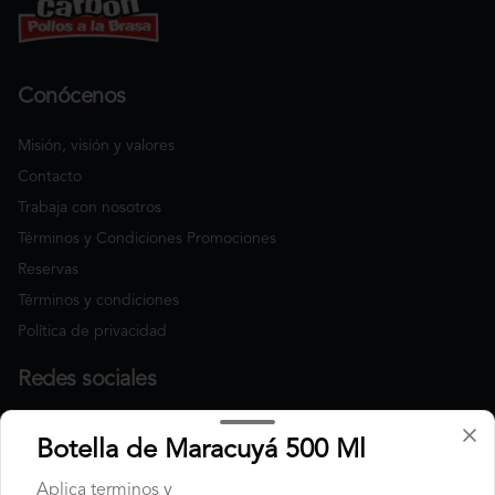
Conócenos
Misión, visión y valores
Contacto
Trabaja con nosotros
Términos y Condiciones Promociones
Reservas
Términos y condiciones
Política de privacidad
Redes sociales
Instagram
Botella de Maracuyá 500 Ml
Facebook
Aplica terminos y
TikTok