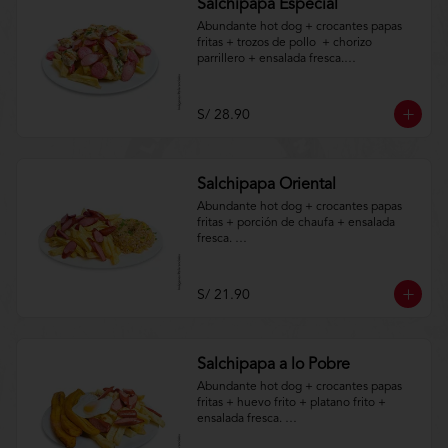
Salchipapa Especial
Abundante hot dog + crocantes papas 
fritas + trozos de pollo  + chorizo 
parrillero + ensalada fresca.

Aplica terminos y 
condiciones.https://www.lenaycarbon.co
S/ 28.90
m/TYCGenerales
Salchipapa Oriental
Abundante hot dog + crocantes papas 
fritas + porción de chaufa + ensalada 
fresca. 

Aplica terminos y 
condiciones.https://www.lenaycarbon.co
S/ 21.90
m/TYCGenerales
Salchipapa a lo Pobre
Abundante hot dog + crocantes papas 
fritas + huevo frito + platano frito + 
ensalada fresca. 
