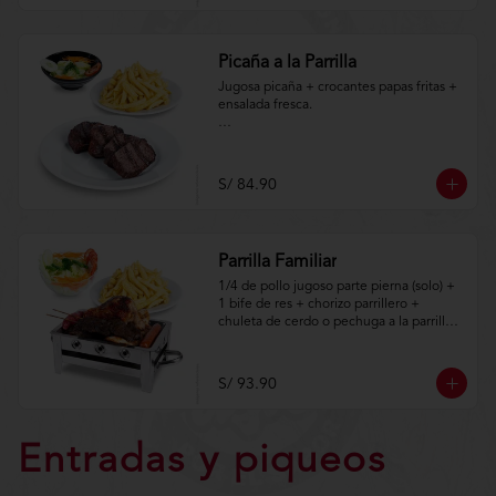
m/TYCGenerales
Picaña a la Parrilla
Jugosa picaña + crocantes papas fritas + 
ensalada fresca.

Aplica terminos y 
condiciones.https://www.lenaycarbon.co
m/TYCGenerales
S/ 84.90
Parrilla Familiar
1/4 de pollo jugoso parte pierna (solo) + 
1 bife de res + chorizo parrillero + 
chuleta de cerdo o pechuga a la parrilla + 
hot dog + porción de anticuchos + 
crocantes papas fritas + ensalada fresca.

S/ 93.90
Aplica terminos y 
condiciones.https://www.lenaycarbon.co
m/TYCGenerales
Entradas y piqueos