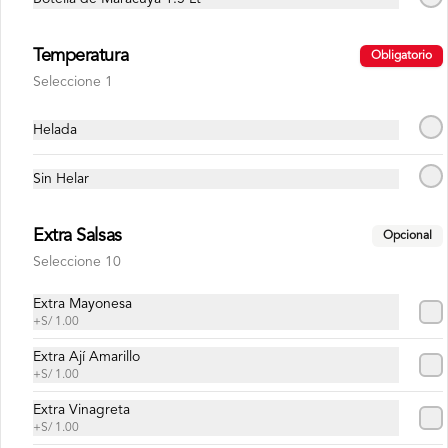
Temperatura
Obligatorio
Conócenos
Seleccione 1
Misión, visión y valores
Helada
Contacto
Sin Helar
Trabaja con nosotros
Términos y Condiciones Promociones
Extra Salsas
Opcional
Reservas
Seleccione 10
Términos y condiciones
Política de privacidad
Extra Mayonesa
+
S/ 1.00
Redes sociales
Extra Ají Amarillo
+
S/ 1.00
Instagram
Extra Vinagreta
Facebook
+
S/ 1.00
TikTok