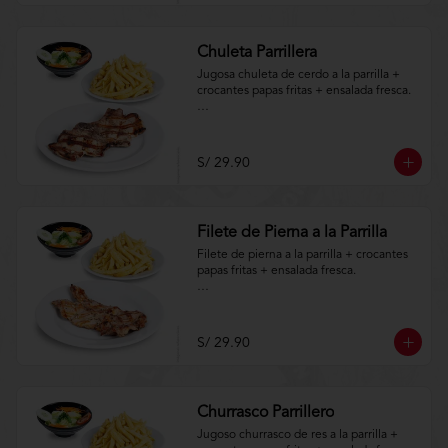
Chuleta Parrillera
Jugosa chuleta de cerdo a la parrilla + 
crocantes papas fritas + ensalada fresca.

Aplica terminos y 
condiciones.https://www.lenaycarbon.co
m/TYCGenerales
S/ 29.90
Filete de Pierna a la Parrilla
Filete de pierna a la parrilla + crocantes 
papas fritas + ensalada fresca.

Aplica terminos y 
condiciones.https://www.lenaycarbon.co
m/TYCGenerales
S/ 29.90
Churrasco Parrillero
Jugoso churrasco de res a la parrilla + 