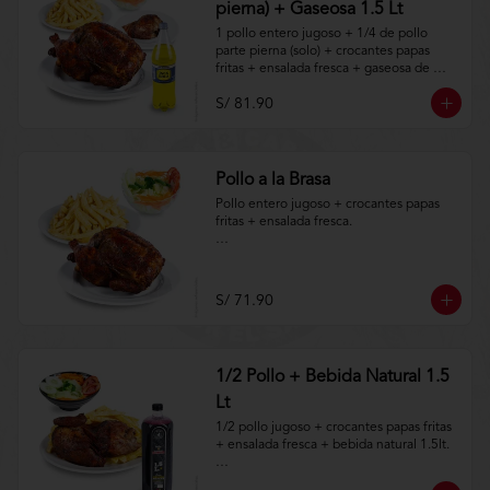
pierna) + Gaseosa 1.5 Lt
1 pollo entero jugoso + 1/4 de pollo 
parte pierna (solo) + crocantes papas 
fritas + ensalada fresca + gaseosa de 
1.5lt.

S/ 81.90
Aplica terminos y 
condiciones.https://www.lenaycarbon.co
m/TYCGenerales
Pollo a la Brasa
Pollo entero jugoso + crocantes papas 
fritas + ensalada fresca.

Aplica terminos y 
condiciones.https://www.lenaycarbon.co
m/TYCGenerales
S/ 71.90
1/2 Pollo + Bebida Natural 1.5
Lt
1/2 pollo jugoso + crocantes papas fritas 
+ ensalada fresca + bebida natural 1.5lt.

Aplica terminos y 