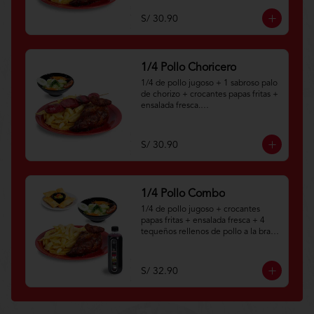
Aplica terminos y 
condiciones.https://www.lenaycarbo
S/ 30.90
n.com/TYCGenerales
1/4 Pollo Choricero
1/4 de pollo jugoso + 1 sabroso palo 
de chorizo + crocantes papas fritas + 
ensalada fresca.

Aplica terminos y 
condiciones.https://www.lenaycarbo
S/ 30.90
n.com/TYCGenerales
1/4 Pollo Combo
1/4 de pollo jugoso + crocantes 
papas fritas + ensalada fresca + 4 
tequeños rellenos de pollo a la brasa 
+ botella personal de chicha morada 
natural.

S/ 32.90
Aplica terminos y 
condiciones.https://www.lenaycarbo
n.com/TYCGenerales