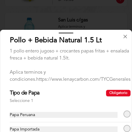
San Luis c/gas
Aplica terminos y 
condiciones.https://www.lenaycarbon.co
m/TYCGenerales
Pollo + Bebida Natural 1.5 Lt
1 pollo entero jugoso + crocantes papas fritas + ensalada
S/ 3.00
fresca + bebida natural 1.5lt.
Aplica terminos y
San Luis s/gas
condiciones.https://www.lenaycarbon.com/TYCGenerales
Aplica terminos y 
condiciones.https://www.lenaycarbon.co
m/TYCGenerales
Tipo de Papa
Obligatorio
Seleccione 1
S/ 3.00
Papa Peruana
San Mateo c/gas
Papa Importada