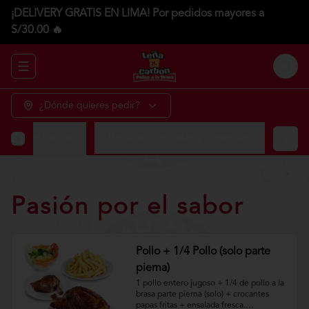
¡DELIVERY GRATIS EN LIMA! Por pedidos mayores a
S/30.00 🔥
Abrir menu de navegación
Login
¿Dónde quieres pedir?
tos de locura
Bebidas naturales y gaseosas
Pasión por el sabor
Pollo + 1/4 Pollo (solo parte
pierna)
1 pollo entero jugoso + 1/4 de pollo a la 
brasa parte pierna (solo) + crocantes 
papas fritas + ensalada fresca.
