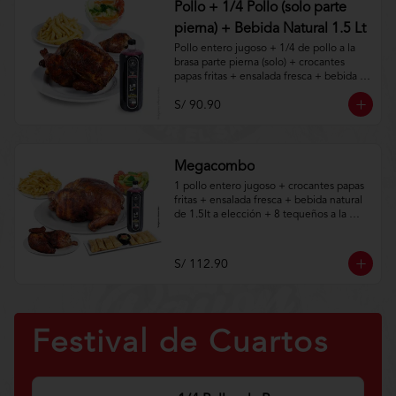
Pollo + 1/4 Pollo (solo parte
pierna) + Bebida Natural 1.5 Lt
Pollo entero jugoso + 1/4 de pollo a la 
brasa parte pierna (solo) + crocantes 
papas fritas + ensalada fresca + bebida 
natural de 1.5lt.

S/ 90.90
Aplica terminos y 
condiciones.https://www.lenaycarbon.co
m/TYCGenerales
Megacombo
1 pollo entero jugoso + crocantes papas 
fritas + ensalada fresca + bebida natural 
de 1.5lt a elección + 8 tequeños a la 
brasa con guacamole + 1/2 de pollo a la 
brasa (solo).
S/ 112.90
Festival de Cuartos