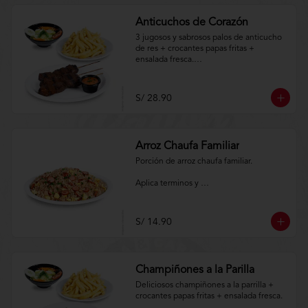
Anticuchos de Corazón
3 jugosos y sabrosos palos de anticucho 
de res + crocantes papas fritas + 
ensalada fresca.

Aplica terminos y 
condiciones.https://www.lenaycarbon.co
S/ 28.90
m/TYCGenerales
Arroz Chaufa Familiar
Porción de arroz chaufa familiar.

Aplica terminos y 
condiciones.https://www.lenaycarbon.co
m/TYCGenerales
S/ 14.90
Champiñones a la Parilla
Deliciosos champiñones a la parrilla + 
crocantes papas fritas + ensalada fresca.
