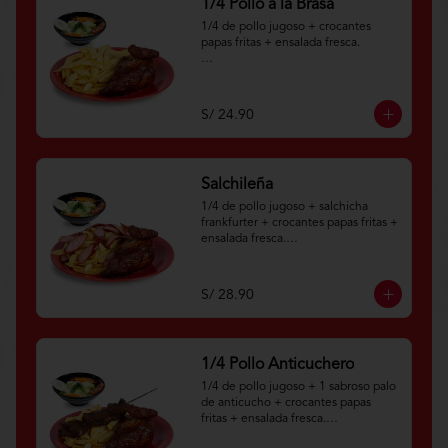
1/4 Pollo a la Brasa
1/4 de pollo jugoso + crocantes 
papas fritas + ensalada fresca.

Aplica terminos y 
condiciones.https://www.lenaycarbo
n.com/TYCGenerales
S/ 24.90
Salchileña
1/4 de pollo jugoso + salchicha 
frankfurter + crocantes papas fritas + 
ensalada fresca.

Aplica términos y 
condiciones.https://www.lenaycarbo
S/ 28.90
n.com/TYCGenerales
1/4 Pollo Anticuchero
1/4 de pollo jugoso + 1 sabroso palo 
de anticucho + crocantes papas 
fritas + ensalada fresca.
