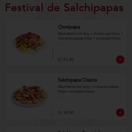
Festival de Salchipapas
Choripapa
Abundante hot dog + chorizo parrillero + 
crocantes papas fritas + ensalada fresca. 

Aplica terminos y 
condiciones.https://www.lenaycarbon.co
m/TYCGenerales
S/ 21.90
Salchipapa Clasica
Abundante hot dog + crocantes papas 
fritas + ensalada fresca.

Aplica terminos y 
condiciones.https://www.lenaycarbon.co
m/TYCGenerales
S/ 18.90