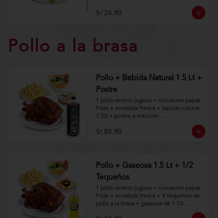
Aplica terminos y 
condiciones.https://www.lenaycarbon.co
S/ 24.90
m/TYCGenerales
Pollo a la brasa
Pollo + Bebida Natural 1.5 Lt +
Postre
1 pollo entero jugoso + crocantes papas 
fritas + ensalada fresca + bebida natural 
1.5lt + postre a elección.

S/ 85.90
Aplica terminos y 
condiciones.https://www.lenaycarbon.co
m/TYCGenerales
Pollo + Gaseosa 1.5 Lt + 1/2
Tequeños
1 pollo entero jugoso + crocantes papas 
fritas + ensalada fresca + 4 tequeños de 
pollo a la brasa + gaseosa de 1.5lt.
