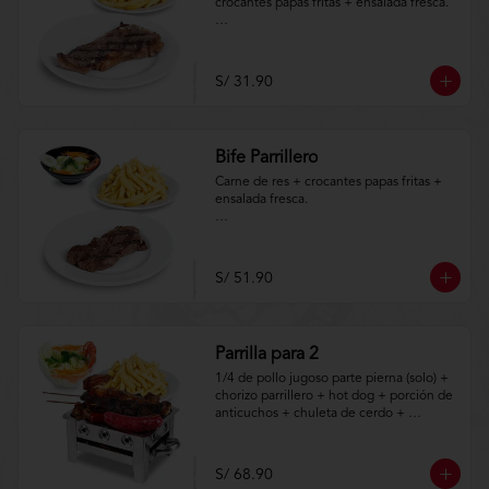
crocantes papas fritas + ensalada fresca.

Aplica terminos y 
condiciones.https://www.lenaycarbon.co
m/TYCGenerales
S/ 31.90
Bife Parrillero
Carne de res + crocantes papas fritas + 
ensalada fresca.

Aplica terminos y 
condiciones.https://www.lenaycarbon.co
m/TYCGenerales
S/ 51.90
Parrilla para 2
1/4 de pollo jugoso parte pierna (solo) + 
chorizo parrillero + hot dog + porción de 
anticuchos + chuleta de cerdo + 
crocantes papas fritas + ensalada fresca.

Aplica terminos y 
S/ 68.90
condiciones.https://www.lenaycarbon.co