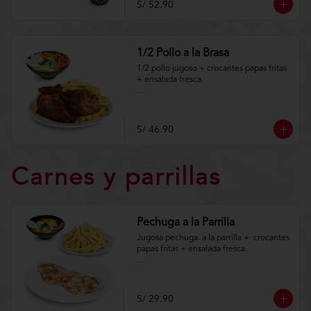
S/ 52.90
condiciones.https://www.lenaycarbon.co
m/TYCGenerales
1/2 Pollo a la Brasa
1/2 pollo jugoso + crocantes papas fritas 
+ ensalada fresca.

Aplica terminos y 
condiciones.https://www.lenaycarbon.co
m/TYCGenerales
S/ 46.90
Carnes y parrillas
Pechuga a la Parrilla
Jugosa pechuga  a la parrilla +  crocantes 
papas fritas + ensalada fresca.

Aplica terminos y 
condiciones.https://www.lenaycarbon.co
m/TYCGenerales
S/ 29.90