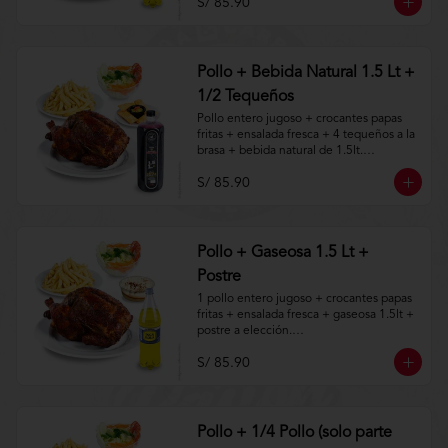
S/ 85.90
Aplica terminos y 
condiciones.https://www.lenaycarbon.co
m/TYCGenerales
Pollo + Bebida Natural 1.5 Lt +
1/2 Tequeños
Pollo entero jugoso + crocantes papas 
fritas + ensalada fresca + 4 tequeños a la 
brasa + bebida natural de 1.5lt.

S/ 85.90
Aplica terminos y 
condiciones.https://www.lenaycarbon.co
m/TYCGenerales
Pollo + Gaseosa 1.5 Lt +
Postre
1 pollo entero jugoso + crocantes papas 
fritas + ensalada fresca + gaseosa 1.5lt + 
postre a elección.

S/ 85.90
Aplica terminos y 
condiciones.https://www.lenaycarbon.co
m/TYCGenerales
Pollo + 1/4 Pollo (solo parte