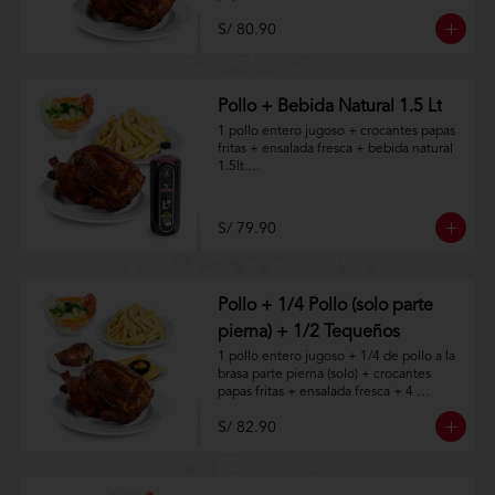
S/ 80.90
Aplica terminos y 
condiciones.https://www.lenaycarbon.co
m/TYCGenerales
Pollo + Bebida Natural 1.5 Lt
1 pollo entero jugoso + crocantes papas 
fritas + ensalada fresca + bebida natural 
1.5lt.

Aplica terminos y 
condiciones.https://www.lenaycarbon.co
S/ 79.90
m/TYCGenerales
Pollo + 1/4 Pollo (solo parte
pierna) + 1/2 Tequeños
1 pollo entero jugoso + 1/4 de pollo a la 
brasa parte pierna (solo) + crocantes 
papas fritas + ensalada fresca + 4 
tequeños a la brasa.

S/ 82.90
Aplica terminos y 
condiciones.https://www.lenaycarbon.co
m/TYCGenerales