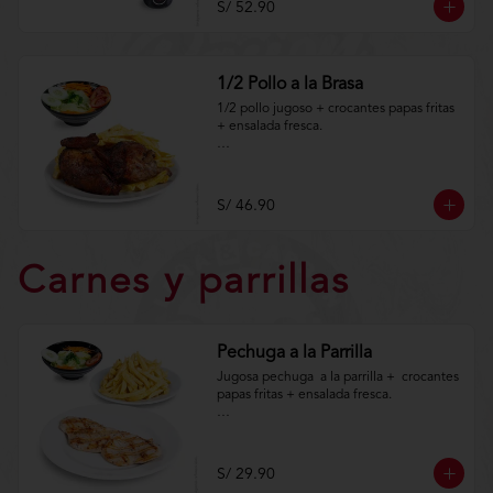
S/ 52.90
condiciones.https://www.lenaycarbon.co
m/TYCGenerales
1/2 Pollo a la Brasa
1/2 pollo jugoso + crocantes papas fritas 
+ ensalada fresca.

Aplica terminos y 
condiciones.https://www.lenaycarbon.co
m/TYCGenerales
S/ 46.90
Carnes y parrillas
Pechuga a la Parrilla
Jugosa pechuga  a la parrilla +  crocantes 
papas fritas + ensalada fresca.

Aplica terminos y 
condiciones.https://www.lenaycarbon.co
m/TYCGenerales
S/ 29.90