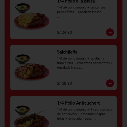
1/4 Pollo a la Brasa
1/4 de pollo jugoso + crocantes 
papas fritas + ensalada fresca.

Aplica terminos y 
condiciones.https://www.lenaycarbo
n.com/TYCGenerales
S/ 24.90
Salchileña
1/4 de pollo jugoso + salchicha 
frankfurter + crocantes papas fritas + 
ensalada fresca.

Aplica términos y 
condiciones.https://www.lenaycarbo
S/ 28.90
n.com/TYCGenerales
1/4 Pollo Anticuchero
1/4 de pollo jugoso + 1 sabroso palo 
de anticucho + crocantes papas 
fritas + ensalada fresca.
