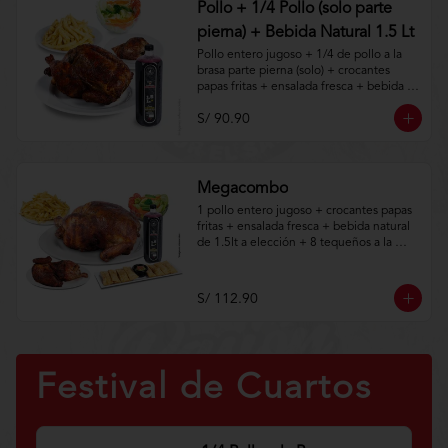
Pollo + 1/4 Pollo (solo parte
pierna) + Bebida Natural 1.5 Lt
Pollo entero jugoso + 1/4 de pollo a la 
brasa parte pierna (solo) + crocantes 
papas fritas + ensalada fresca + bebida 
natural de 1.5lt.

S/ 90.90
Aplica terminos y 
condiciones.https://www.lenaycarbon.co
m/TYCGenerales
Megacombo
1 pollo entero jugoso + crocantes papas 
fritas + ensalada fresca + bebida natural 
de 1.5lt a elección + 8 tequeños a la 
brasa con guacamole + 1/2 de pollo a la 
brasa (solo).
S/ 112.90
Festival de Cuartos