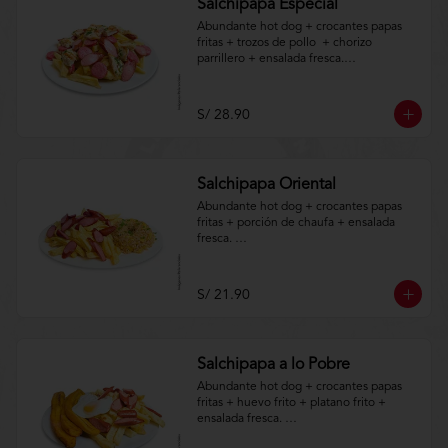
Salchipapa Especial
Abundante hot dog + crocantes papas 
fritas + trozos de pollo  + chorizo 
parrillero + ensalada fresca.

Aplica terminos y 
condiciones.https://www.lenaycarbon.co
S/ 28.90
m/TYCGenerales
Salchipapa Oriental
Abundante hot dog + crocantes papas 
fritas + porción de chaufa + ensalada 
fresca. 

Aplica terminos y 
condiciones.https://www.lenaycarbon.co
S/ 21.90
m/TYCGenerales
Salchipapa a lo Pobre
Abundante hot dog + crocantes papas 
fritas + huevo frito + platano frito + 
ensalada fresca. 
