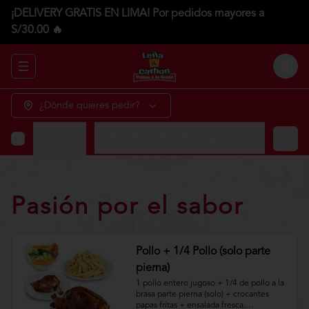
¡DELIVERY GRATIS EN LIMA! Por pedidos mayores a
S/30.00 🔥
Abrir menu de navegación
Login
¿Dónde quieres pedir?
tos de locura
Bebidas naturales y gaseosas
Pasión por el sabor
Pollo + 1/4 Pollo (solo parte
pierna)
1 pollo entero jugoso + 1/4 de pollo a la 
brasa parte pierna (solo) + crocantes 
papas fritas + ensalada fresca.
