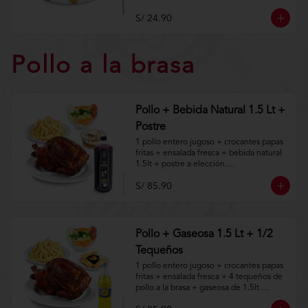
Aplica terminos y 
condiciones.https://www.lenaycarbon.co
S/ 24.90
m/TYCGenerales
Pollo a la brasa
Pollo + Bebida Natural 1.5 Lt +
Postre
1 pollo entero jugoso + crocantes papas 
fritas + ensalada fresca + bebida natural 
1.5lt + postre a elección.

S/ 85.90
Aplica terminos y 
condiciones.https://www.lenaycarbon.co
m/TYCGenerales
Pollo + Gaseosa 1.5 Lt + 1/2
Tequeños
1 pollo entero jugoso + crocantes papas 
fritas + ensalada fresca + 4 tequeños de 
pollo a la brasa + gaseosa de 1.5lt.
