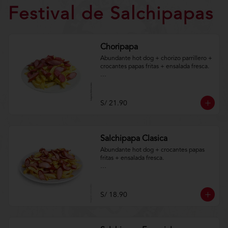
Festival de Salchipapas
Choripapa
Abundante hot dog + chorizo parrillero + 
crocantes papas fritas + ensalada fresca. 

Aplica terminos y 
condiciones.https://www.lenaycarbon.co
m/TYCGenerales
S/ 21.90
Salchipapa Clasica
Abundante hot dog + crocantes papas 
fritas + ensalada fresca.

Aplica terminos y 
condiciones.https://www.lenaycarbon.co
m/TYCGenerales
S/ 18.90