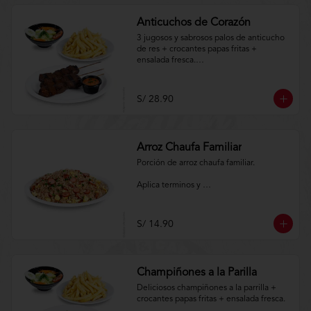
Anticuchos de Corazón
3 jugosos y sabrosos palos de anticucho 
de res + crocantes papas fritas + 
ensalada fresca.

Aplica terminos y 
condiciones.https://www.lenaycarbon.co
S/ 28.90
m/TYCGenerales
Arroz Chaufa Familiar
Porción de arroz chaufa familiar.

Aplica terminos y 
condiciones.https://www.lenaycarbon.co
m/TYCGenerales
S/ 14.90
Champiñones a la Parilla
Deliciosos champiñones a la parrilla + 
crocantes papas fritas + ensalada fresca.
