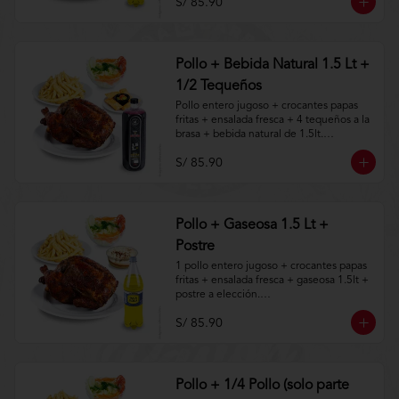
S/ 85.90
Aplica terminos y 
condiciones.https://www.lenaycarbon.co
m/TYCGenerales
Pollo + Bebida Natural 1.5 Lt +
1/2 Tequeños
Pollo entero jugoso + crocantes papas 
fritas + ensalada fresca + 4 tequeños a la 
brasa + bebida natural de 1.5lt.

S/ 85.90
Aplica terminos y 
condiciones.https://www.lenaycarbon.co
m/TYCGenerales
Pollo + Gaseosa 1.5 Lt +
Postre
1 pollo entero jugoso + crocantes papas 
fritas + ensalada fresca + gaseosa 1.5lt + 
postre a elección.

S/ 85.90
Aplica terminos y 
condiciones.https://www.lenaycarbon.co
m/TYCGenerales
Pollo + 1/4 Pollo (solo parte