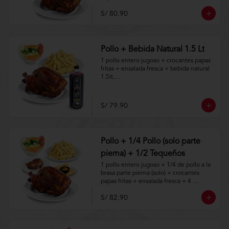
S/ 80.90
Aplica terminos y 
condiciones.https://www.lenaycarbon.co
m/TYCGenerales
Pollo + Bebida Natural 1.5 Lt
1 pollo entero jugoso + crocantes papas 
fritas + ensalada fresca + bebida natural 
1.5lt.

Aplica terminos y 
condiciones.https://www.lenaycarbon.co
S/ 79.90
m/TYCGenerales
Pollo + 1/4 Pollo (solo parte
pierna) + 1/2 Tequeños
1 pollo entero jugoso + 1/4 de pollo a la 
brasa parte pierna (solo) + crocantes 
papas fritas + ensalada fresca + 4 
tequeños a la brasa.

S/ 82.90
Aplica terminos y 
condiciones.https://www.lenaycarbon.co
m/TYCGenerales