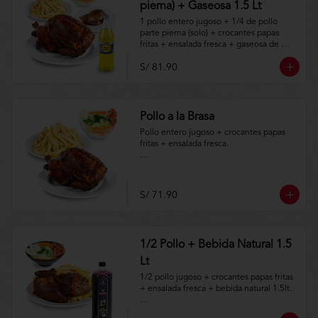
pierna) + Gaseosa 1.5 Lt
1 pollo entero jugoso + 1/4 de pollo 
parte pierna (solo) + crocantes papas 
fritas + ensalada fresca + gaseosa de 
1.5lt.

S/ 81.90
Aplica terminos y 
condiciones.https://www.lenaycarbon.co
m/TYCGenerales
Pollo a la Brasa
Pollo entero jugoso + crocantes papas 
fritas + ensalada fresca.

Aplica terminos y 
condiciones.https://www.lenaycarbon.co
m/TYCGenerales
S/ 71.90
1/2 Pollo + Bebida Natural 1.5
Lt
1/2 pollo jugoso + crocantes papas fritas 
+ ensalada fresca + bebida natural 1.5lt.

Aplica terminos y 