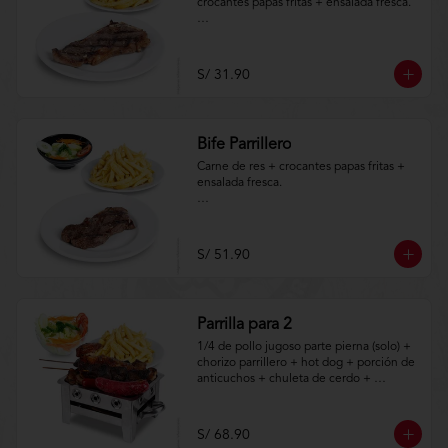
crocantes papas fritas + ensalada fresca.

Aplica terminos y 
condiciones.https://www.lenaycarbon.co
m/TYCGenerales
S/ 31.90
Bife Parrillero
Carne de res + crocantes papas fritas + 
ensalada fresca.

Aplica terminos y 
condiciones.https://www.lenaycarbon.co
m/TYCGenerales
S/ 51.90
Parrilla para 2
1/4 de pollo jugoso parte pierna (solo) + 
chorizo parrillero + hot dog + porción de 
anticuchos + chuleta de cerdo + 
crocantes papas fritas + ensalada fresca.

Aplica terminos y 
S/ 68.90
condiciones.https://www.lenaycarbon.co