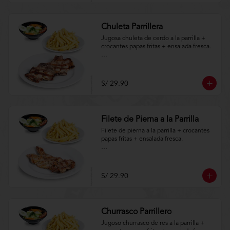
Chuleta Parrillera
Jugosa chuleta de cerdo a la parrilla + 
crocantes papas fritas + ensalada fresca.

Aplica terminos y 
condiciones.https://www.lenaycarbon.co
m/TYCGenerales
S/ 29.90
Filete de Pierna a la Parrilla
Filete de pierna a la parrilla + crocantes 
papas fritas + ensalada fresca.

Aplica terminos y 
condiciones.https://www.lenaycarbon.co
m/TYCGenerales
S/ 29.90
Churrasco Parrillero
Jugoso churrasco de res a la parrilla + 