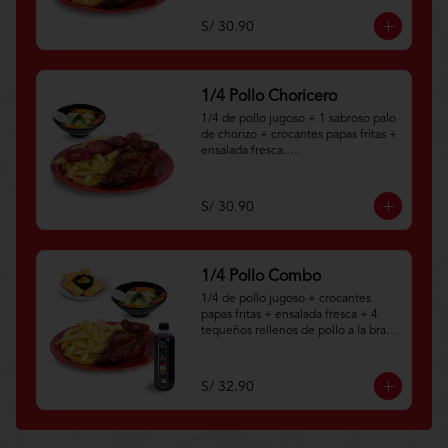
Aplica terminos y 
condiciones.https://www.lenaycarbo
S/ 30.90
n.com/TYCGenerales
1/4 Pollo Choricero
1/4 de pollo jugoso + 1 sabroso palo 
de chorizo + crocantes papas fritas + 
ensalada fresca.

Aplica terminos y 
condiciones.https://www.lenaycarbo
S/ 30.90
n.com/TYCGenerales
1/4 Pollo Combo
1/4 de pollo jugoso + crocantes 
papas fritas + ensalada fresca + 4 
tequeños rellenos de pollo a la brasa 
+ botella personal de chicha morada 
natural.

S/ 32.90
Aplica terminos y 
condiciones.https://www.lenaycarbo
n.com/TYCGenerales