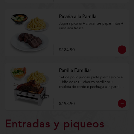
m/TYCGenerales
Picaña a la Parrilla
Jugosa picaña + crocantes papas fritas + 
ensalada fresca.

Aplica terminos y 
condiciones.https://www.lenaycarbon.co
m/TYCGenerales
S/ 84.90
Parrilla Familiar
1/4 de pollo jugoso parte pierna (solo) + 
1 bife de res + chorizo parrillero + 
chuleta de cerdo o pechuga a la parrilla + 
hot dog + porción de anticuchos + 
crocantes papas fritas + ensalada fresca.

S/ 93.90
Aplica terminos y 
condiciones.https://www.lenaycarbon.co
m/TYCGenerales
Entradas y piqueos